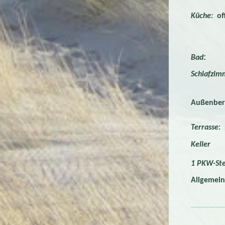
Küche:
off
Kühlsch
Espres
Bad
Schlaf
Außenber
Terrasse
:
Keller
Wa
1 PKW-Ste
Allgemein