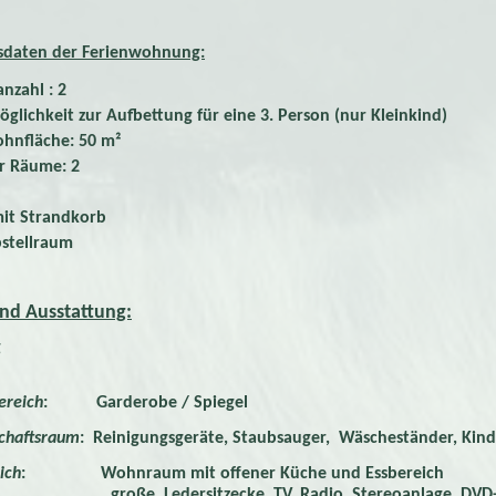
sdaten der Ferienwohnung:
nzahl : 2
öglichkeit zur Aufbettung für eine 3. Person (nur Kleinkind)
hnfläche: 50 m²
r Räume: 2
mit Strandkorb
stellraum
d Ausstattung:
g
ereich
: Garderobe / Spiegel
chaftsraum
: Reinigungsgeräte, Staubsauger, Wäscheständer, Kind
ich
: Wohnraum mit offener Küche und Essbereich
edersitzecke, TV, Radio, Stereoanlage, DVD-Play