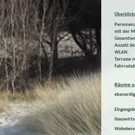
Überblick
Personena
mit der M
Gesamtwo
Anzahl de
WLAN
Terrasse 
Fahrradab
Räume un
ebenerdi
Eingangsb
Hauswirts
Wohnbere
große L