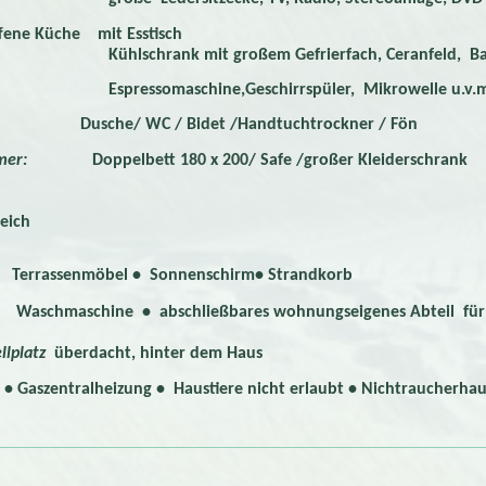
ene Küche mit Esstisch
rank mit großem Gefrierfach, Ceranfeld, Backofen
somaschine,Geschirrspüler, Mikrowelle u.v.m
:
Dusche/ WC / Bidet /Handtuchtrockner / Fön
zimmer:
Doppelbett 180 x 200/ Safe /großer Kleiderschrank
eich
 Terrassenmöbel • Sonnenschirm• Strandkorb
schmaschine • abschließbares wohnungseigenes Abteil für 
llplatz
überdacht, hinter dem Haus
• Gaszentralheizung • Haustiere nicht erlaubt • Nichtraucherhau