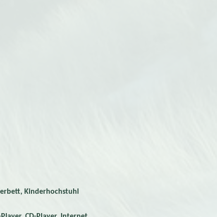
erbett, Kinderhochstuhl
er, CD-Player,
Internet