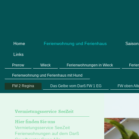
Home
Ferienwohnung und Ferienhaus
Saison
Links
Prerow
Wieck
Ferienwohnungen in Wieck
Ferie
Ferienwohnung und Ferienhaus mit Hund
FW 2 Regina
Das Gelbe vom Darß FW 1 EG
FW oben Alt
Vermietungsservice SeeZeit
Hier finden Sie uns
Vermietungsservice SeeZeit
Ferienwohnungen auf dem Darß