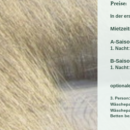
Preise:
In der e
Mietzei
A-Sais
1. Na
B-Sais
1. Na
optional
3. Person
Wäschepak
Wäschepa
Betten be