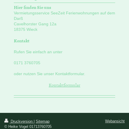
Hier finden Sie uns
Vermietungsservice SeeZeit Ferienwohnungen auf dem
Darß
Cavelhorster Gang
12a
18375
Wieck
Kontakt
Rufen Sie einfach an unter
0171 3760705
oder nutzen Sie unser Kontaktformular.
Kontaktformular
Webansicht
Druckversion
|
Sitemap
© Heike Vogel 01713760705