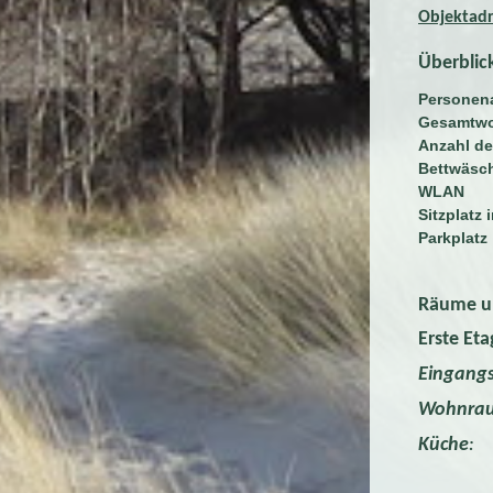
Objektadr
Überblic
Personena
Gesamtwo
Anzahl de
Bettwäsch
WLAN
Sitzplatz 
Parkplatz 
Räume un
Erste Eta
Eingangs
Wohnra
Küche
:
v
Kühlsch