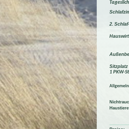
Tageslic
Schlafz
2. Schl
Hauswir
Außenbe
Sitzplatz
1 PKW-St
Allgemein
Nichtrau
Haustiere