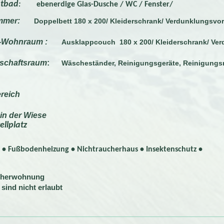
htbad
:
ebenerdige Glas-Dusche / WC / Fenster/
immer
:
Doppelbett 180 x 200/ Kleiderschrank/ Verdunklungsvo
af-Wohnraum
:
Ausklappcouch 180 x 200/ Kleiderschrank/ Ve
tschaftsraum
:
Wäscheständer, Reinigungsgeräte, Reinigungsm
reich
 in der Wiese
ellplatz
• Fußbodenheizung • Nichtraucherhaus • Insektenschutz •
cherwohnung
 sind nicht erlaubt