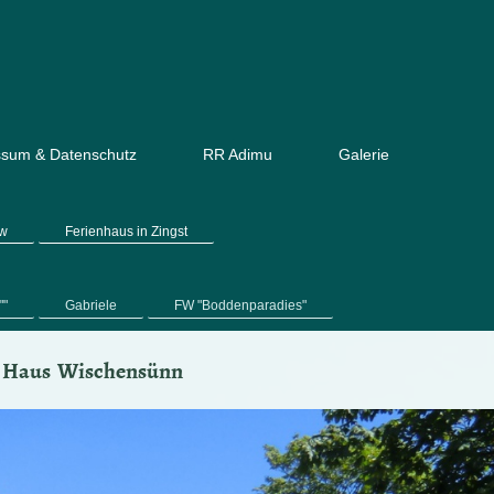
ssum & Datenschutz
RR Adimu
Galerie
ow
Ferienhaus in Zingst
""
Gabriele
FW "Boddenparadies"
m Haus Wischensünn