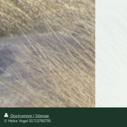
Druckversion
|
Sitemap
© Heike Vogel 01713760705