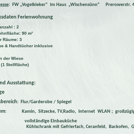
esse
: FW „Vogelkieker“ im Haus „Wischensünn“ Prerowerstr.
ksdaten Ferienwohnung
nzahl : 2
hnfläche: 90 m²
r Räume: 3
e & Handtücher inklusive
in der Wiese
(1 Stellfläche)
d Ausstattung:
ge
bereich
: Flur/Garderobe / Spiegel
um
:
Kamin,
Sitzecke, TV,Radio,
Internet WLAN
; großzügig
ollständige Einbauküche
rank mit Gefrierfach, Ceranfeld, Backofen, Geschirrsp