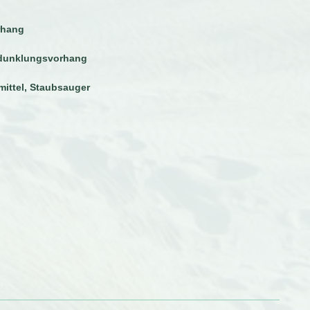
rhang
rdunklungsvorhang
ittel, Staubsauger