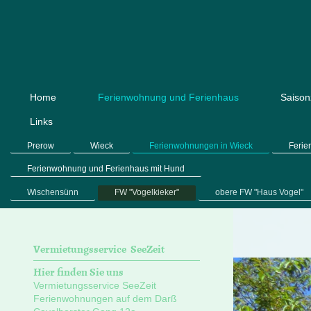
Home
Ferienwohnung und Ferienhaus
Saison
Links
Prerow
Wieck
Ferienwohnungen in Wieck
Ferie
Ferienwohnung und Ferienhaus mit Hund
Wischensünn
FW "Vogelkieker"
obere FW "Haus Vogel"
Vermietungsservice SeeZeit
Hier finden Sie uns
Vermietungsservice SeeZeit
Ferienwohnungen auf dem Darß