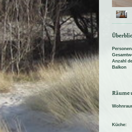
Überbli
Personen
Gesamtwo
Anzahl de
Balkon
Räume u
Wohnrau
Couch
Küche
: 
Kaffee