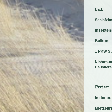
Bad
Schlafzi
Insekten
Balkon
1
PKW Ste
Nichtrau
Haustiere
Preise:
I
n der er
Mietzeit