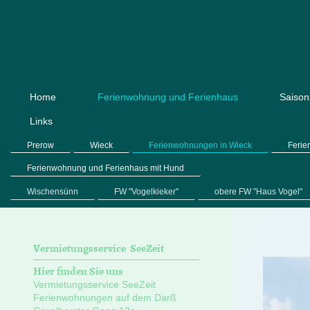
Home
Ferienwohnung und Ferienhaus
Saison
Links
Prerow
Wieck
Ferienwohnungen in Wieck
Ferie
Ferienwohnung und Ferienhaus mit Hund
Wischensünn
FW "Vogelkieker"
obere FW "Haus Vogel"
Vermietungsservice SeeZeit
Hier finden Sie uns
Vermietungsservice SeeZeit
Ferienwohnungen auf dem Darß