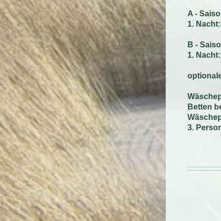
A - Sais
1. Na
B - Sais
1. Na
optional
Wäschepa
Betten b
Wäschepa
3. Perso