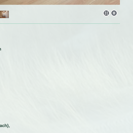
rson
ierfach),