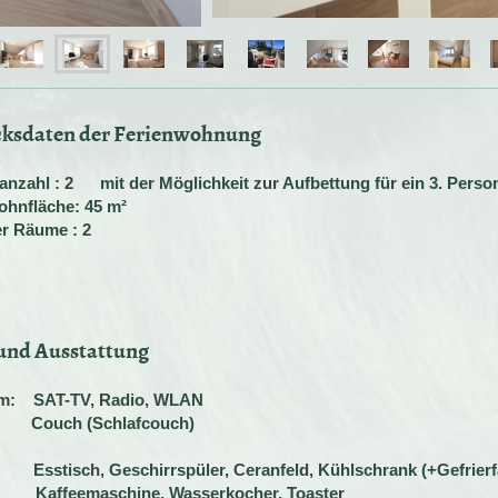
cksdaten der Ferienwohnung
anzahl : 2 mit der Möglichkeit zur Aufbettung für ein 3. Pe
hnfläche: 45 m²
r Räume : 2
nd Ausstattung
m: SAT-TV, Radio, WLAN
 (Schlafcouch)
Esstisch, Geschirrspüler, Ceranfeld, Kühlschrank (+Gefr
maschine, Wasserkocher, Toaster