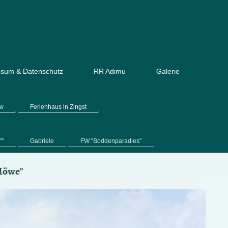
ssum & Datenschutz
RR Adimu
Galerie
ow
Ferienhaus in Zingst
""
Gabriele
FW "Boddenparadies"
Möwe"