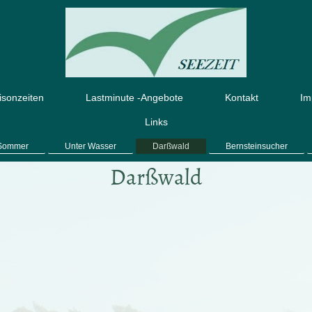
isonzeiten
Lastminute -Angebote
Kontakt
Im
Links
 Sommer
Unter Wasser
Darßwald
Bernsteinsucher
Darßwald